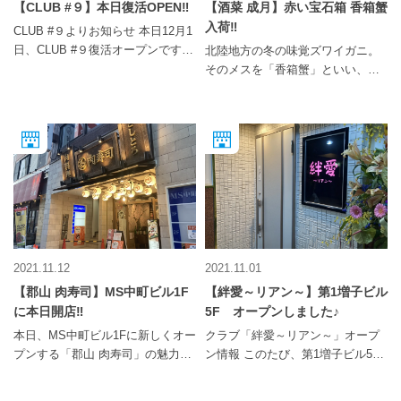
【CLUB #９】本日復活OPEN‼
【酒菜 成月】赤い宝石箱 香箱蟹
ッフが、あなたの思い描く演出を
染対策に取り組んでおります。 ど
入荷‼️
サポートします。 詳しくは、シャ
うぞご安心の上、当店へお越し下
CLUB #９よりお知らせ 本日12月1
ープナイン郡山までお気軽にお問
さいませ。 お電話は下記までお気
日、CLUB #９復活オープンです‼
北陸地方の冬の味覚ズワイガニ。
合せ下さい♪ 【EVENT SPACE
軽にどうぞ。 【旬膳 くしぜん】
無事に復活の日を迎える事ができ
そのメスを「香箱蟹」といい、オ
KORIYAMA #9郡山】 福島県郡山
福島県郡山市大町1-4-16 第1増子
たのは、皆様の熱く、暖かな御支
スに比べると小ぶりなぶん濃厚な
市大町1-4-1 第2増子ビルB1F 電
ビル4F TEL : 024-935-5007 くしぜ
援の賜物であり、この場をお借り
味わいで、さらに卵やかに味噌も
話番号：024-973-5242 ■#9郡山 公
ん公式ホームページ
して深く御礼申し上げます。 本当
楽しめるのが魅力です‼️ まるで赤
式HP■ https://sharp9.net/ ■#9 郡
https://kushizen.favy.jp/#js-
にありがとうございました。 な
い宝石箱✨ お弁当やテイクアウト
山 公式インスタグラム■
pagetop
お、復活イベント各種におきまし
も承っておりますのでお気軽にお
https://www.instagram.com/sharp9
ては、最新情報を含め公式ツイッ
問い合わせ下さい！ ご予約はお電
Koriyama/
ター、ホームページ等をご確認下
話にて承っております。 アーケー
さいませ。 【CLUB ♯９ 公式ツイ
ド第3増子ビル1F 酒菜 成月〜
ッター 】
nazuki〜 TEL 024-953-6377 ご予
https://twitter.com/clubsharp9?
約、ご来店お待ちしております。
2021.11.12
2021.11.01
ref_src=twsrc%5Egoogle%7Ctwca
【郡山 肉寿司】MS中町ビル1F
【絆愛～リアン～】第1増子ビル
mp%5Eserp%7Ctwgr%5Eauthor
に本日開店‼
5F オープンしました♪
【CLUB ♯９ YouTube公式チャンネ
ル 】
本日、MS中町ビル1Fに新しくオー
クラブ「絆愛～リアン～」オープ
https://www.youtube.com/channel/
プンする「郡山 肉寿司」の魅力を
ン情報 このたび、第1増子ビル5F
UC-ATasuvPN8-yCb5QUmNA2w
ご紹介します。 肉寿司の特徴は、
にオープンいたしました。 ご来場
【CLUB ♯９ 公式ホームページ】
温故知新。 日本古来から親しまれ
頂きました皆様に、ラグジュアリ