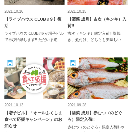
ページをチェック♪ 【肉寿司公式
https://www.instagram.com/hachiy
が贈られます。 【飲食店のみなさ
ホームページ】
a_syokudou/?hl=ja
まへ】 現在プロジェクトの参加店
2021.10.16
2021.10.15
https://nikusushi.ne.jp/ 【郡山 肉
を募集中ですので、飲食店の皆様
【ライブハウス CLUB ♯９】復
【酒菜 成月】吉次（キンキ）入
寿司】 福島県郡山市中町10-13
は奮ってご参加下さい‼ ※参加店
活
荷‼️
MS中町ビル1F TEL: 024-953-4848
の応募締め切りは、2021年11月26
日(金)まで 【飲食店の利用／支援
ライブハウス CLUB♯９が増子ビル
吉次（キンキ）限定入荷‼️ 塩焼
をお考えのみなさまへ】 プレミア
で再び始動します‼ ただいま絶賛
き、煮付け、どちらも美味しいん
ム付き商品券の有効期間は、2021
工事中‼ We won't die without
ですよね〜✨ 週末は成月でプチ贅
年12月初旬～2022年2月28(月)で
music , （私たちは音楽なしでも死
沢してみませんか？ 松茸や白子、
す。 お気に入りの参加店を、お得
ぬことはない） But We cannot
銀杏などの旬の食材や、和牛サー
に利用しながら応援できるWinWin
live without music. （けれども、私
ロインやランプステーキなどな
なプロジェクトとなっております
たちは音楽なしでは生きられな
ど… 他にもオススメメニューをた
ので、ぜひ応援よろしくお願いし
い） 郡山の音楽の灯は消さない。
くさんご予約してお待ちしており
ます。 最新の情報は公式ホームペ
最高のステージを作ります。 音楽
ます♪♪ アーケード第3増子ビル1F
ージをご確認下さい。 【郡山プレ
に魂の全てを賭ける興奮を伝えま
酒菜 成月〜nazuki〜 TEL 024-953-
ミアム付き応援商品券プロジェク
す。 皆様、熱い応援とお力添えを
6377 https://nazuki.owst.jp/
ト】公式ホームぺージ
お願いします‼ ※最新情報 → 公式
2021.10.13
2021.09.28
http://www.koriyama-
ツイッター、YouTube公式チャン
【増子ビル】「オールふくしま
【酒菜 成月】赤むつ（のどぐ
ichioshi.jp/index.php 【郡山プレミ
ネルをチェック‼ 【CLUB ♯９ 公式
食べて応援キャンペーン」のお
ろ）限定入荷‼️
アム付き応援商品券プロジェク
ツイッター 】
ト】支援申込Webサイト
知らせ
https://twitter.com/clubsharp9?
赤むつ（のどぐろ）限定入荷‼️ や
https://camp-