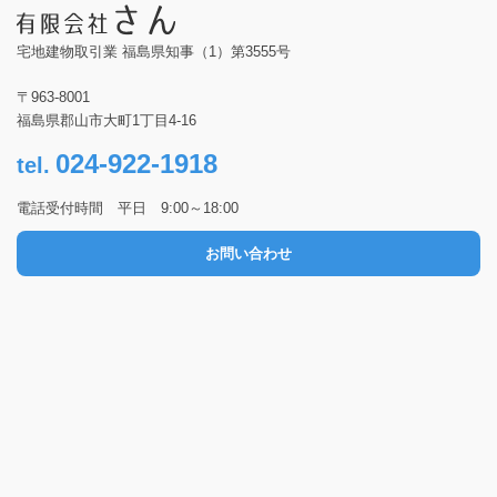
ムページ 「オールふくしま食べ
て応援キャンペーン」】
宅地建物取引業 福島県知事（1）第3555号
https://www.pref.fukushima.lg.jp/se
c/32011a/inshokuten-oen.html 【郡
〒963-8001
山駅前 増子ビル店舗一覧】
福島県郡山市大町1丁目4-16
https://mashiko-
024-922-1918
tel.
build.jp/tenantlist.html
電話受付時間 平日 9:00～18:00
お問い合わせ