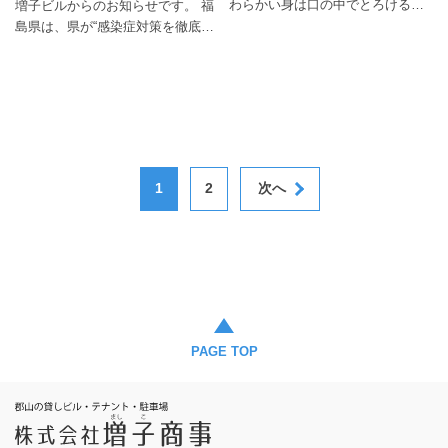
ref_src=twsrc%5Egoogle%7Ctwca
わらかい身は口の中でとろけるほ
増子ビルからのお知らせです。 福
fire.jp/projects/view/491978 【郡山
mp%5Eserp%7Ctwgr%5Eauthor
ど脂のりが良く「白身のトロ」と
島県は、県が“感染症対策を徹底し
美味しい街づくり推進協議会】公
【CLUB ♯９ YouTube公式チャンネ
も呼ばれる高級魚‼️ 身はしっとり
ている飲食店舗”として認めた「認
式ホームページ https://www.ko-
ル 】
して超美味です‼️ 〈塩焼き〉 パリ
定店」で使えるプレミアム食事券
cci.or.jp/oishii/index.html
https://www.youtube.com/channel/
パリの香ばしい皮を箸で崩すと、
を発行します。 食事券の利用は令
UC-ATasuvPN8-yCb5QUmNA2w
甘みたっぷりの脂がじゅわっと染
和３年１１月１日からスタート
【CLUB ♯９ 公式ホームページ】
み出してきます♪ のどぐろの美味
し、購入額の３０％がプラスで使
オープン後のライブ情報はココ♫
しさを存分に味わうことが出来ま
えるお得なキャンペーンとなって
お楽しみに♫ http://sharp-9.com/
す♪ 〈煮付け〉 ふわふわしたやわ
います。 キャンペーン実施に先立
1
2
次へ
■■■ライブハウス CLUB♯９■■■ 福
らかい身と上品な脂、とろけるよ
ち、本日１０月１３日（水）から
島県郡山市大町1-4-15 第２増子ビ
うな口どけは格別♪ 塩焼きも煮付
参加飲食店の募集を開始しまし
ル B１Fフロア ２０２１年１２月
けも、口の中でほろほろとほどけ
た。 ※先行募集期間：令和３年１
オープン予定
る食感は、一度食べたら忘れられ
０月１３日（水）～令和３年１０
■■■■■■■■■■■■■■■■■
ません♪ 数に限りがありますので
月１９日（火） 皆様、ぜひこの機
売り切れ御免！早い者勝ちです‼︎‼︎
会を活用して、郡山駅前 増子ビル
アーケード第3増子ビル1F 酒菜 成
で美味しいお店を探してみて下さ
月〜nazuki〜 TEL 024-953-6377
い‼ お得な食事券について・キャ
PAGE TOP
https://nazuki.owst.jp/
ンペーン期間などの詳細は、福島
県公式ホームページをチェック↓↓↓
【オールふくしま食べて応援キャ
ンペーン】 https://tabete-
fukushima.com/ 【福島県公式ホー