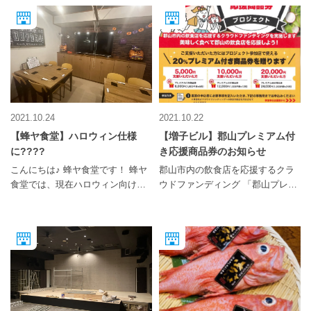
ライブ、その他の情報はココ♫お
てきた居酒屋、寿司という「食文
ーなお時間をご提供させて頂きま
楽しみに♫ http://sharp-9.com/ ■■■
化」と、お店独自の「肉学」によ
す。 お気軽にご来店下さいませ。
ライブハウス CLUB♯９■■■ 福島県
って誕生した肉のお寿司は、東京
【絆愛～リアン～】 福島県郡山市
郡山市大町1-4-15 第２増子ビル
での発祥以来、多くの利用客に親
大町1-4-16 第1増子ビル5F
B１Fフロア ２０２１年１２月 オ
しまれています。 イチ押しは、食
ープン ■■■■■■■■■■■■■■■■■
べる瞬間から口の中でとろける名
物「さしとろ」。 テーブル客の目
の前で「さしとろ」をバーナーで
2021.10.24
2021.10.22
炙るパフォーマンスは、楽しんで
【蜂ヤ食堂】ハロウィン仕様
【増子ビル】郡山プレミアム付
食べてもらいたいという旺盛なエ
に????
き応援商品券のお知らせ
ンターテインメント性を感じさせ
ます。 また、福島県の郷土料理と
こんにちは♪ 蜂ヤ食堂です！ 蜂ヤ
郡山市内の飲食店を応援するクラ
して馴染み深い「馬肉」も欠かせ
食堂では、現在ハロウィン向けに
ウドファンディング 「郡山プレミ
ません。 新鮮な赤身を使ったお寿
飾り付けを行なっております！ 月
アム付き応援商品券プロジェク
司は、あっさりしながら肉の旨味
末には、くじ引きや仮装イベント
ト」のお知らせです。 このプロジ
をしっかりと味わえます。 オープ
他特別コースなどもご用意いたし
ェクトは「コロナ禍で危機に直面
ン期間限定のキャンペーンも開催
ます★ 詳しい情報はまた後日発表
する郡山の美味しい飲食店を食べ
中‼ 皆さま郡山駅前にお越しの際
いたしますので、お楽しみにお待
て応援しよう‼」というコンセプト
は、ぜひ「郡山 肉寿司」にお立ち
ちください！！ 蜂ヤ食堂 アーケー
で実施されています。 支援を行っ
寄り下さい‼ 肉寿司についてもっ
ド増子ビル地下１ 7001 TEL:024-
た方には、プロジェクト参加店で
と知りたい方は、下記公式ホーム
983-8897 営業時間：18::00~6:00
使える20％プレミアム付き商品券