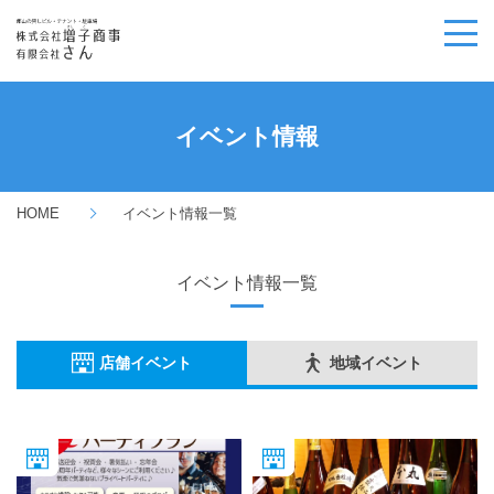
物件検索
テナント紹介
条件で探す
イベント情報
エリアから探す
増子商事について
ジャンルで見る
物件のタイプから探す
ビル別でみる
出店・開業支援
ごあいさつ
HOME
イベント情報一覧
業態から探す
オフィス紹介
会社概要
契約から開業、その後までのフローチャート
Q&A
イベント情報一覧
沿革
オーナーの声
企業理念
店舗イベント
地域イベント
SDG’sの取り組み
自社の強み