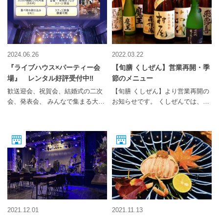
2024.06.26
2022.03.22
『ライブハウス×パーティー会
【旬膳 くしぜん】営業再開・季
場』 レンタル好評受付中‼
節のメニュー
歓送迎会、祝賀会、結婚式の二次
【旬膳 くしぜん】より営業再開の
会、発表会、 みんなで集まる大切
お知らせです。 くしぜんでは、
なパーティー。 ワクワクドキドキ
2022年3月16日(水)に発生した地震
するような会場で、最高の演出し
の影響を受けて営業を見合わせて
ませんか？ 大型ライブハウス #9
おりましたが、本日3月22日(火)を
郡山にお任せください‼ プロ仕様
もちまして営業を再開させて頂き
の音響・照明設備をそなえた、解
ます。 メニューは『山形のあん
放感バツグンのステージホール。
肝』や『三陸のミルク牡蠣』『黒
踊ってよし、歌ってよし、笑いを
毛和牛』『本マグロ』などなど。
とってよし、演出方法は無限大‼
晴れて営業再開となりましたの
老若男女を問わず、参加者のテン
で、各地の美味な食材と自慢の銘
ション上がること間違いなし‼ 音
酒をご用意。 店舗ではこまめな消
2021.12.01
2021.11.13
楽イベントを運営するプロのスタ
毒、個室を間引く等、徹底した感