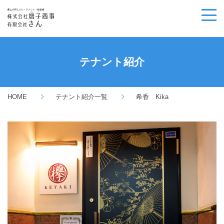
物件検索
テナント紹介
条件で探す
テナント紹介
エリアから探す
増子商事について
ジャンルで見る
物件のタイプから探す
ビル別でみる
出店・開業支援
ごあいさつ
HOME
テナント紹介一覧
希香 Kika
業態から探す
オフィス紹介
会社概要
契約から開業、その後までのフローチャート
Q&A
沿革
オーナーの声
企業理念
SDG’sの取り組み
自社の強み